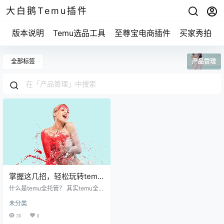
大白鹅Temu插件
版本说明
Temu选品工具
至尊宝电商插件
买家秀拍摄
全部标签
产品管理
掌握这几招，轻松玩转temu
全托管，助你逆袭电商！
什么是temu全托管？ 其实temu全托
管就是把自己的店铺运营、产品管
未分类
理、客户服务等全都交给专业的平
台来打理。 你可以省去很多繁琐的
30
0
事情，将精力集中在产品研发和市