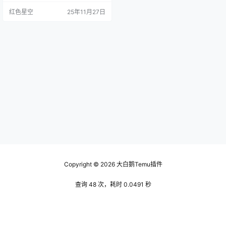
场推广上。这就好比你开一家餐
红色星空
25年11月27日
馆，厨房里一堆忙不过来的厨师，
而你专心做客源。用这样的模式，
能大大减轻压力，还能提高效率。
我之前有位做饰品的小伙伴，刚开
始她每天都要忙着回复客户、上架
新产品，忙得飞起。结果销量依旧
不如她预期。后来，她试了te…
Copyright © 2026
大白鹅Temu插件
查询 48 次，耗时 0.0491 秒