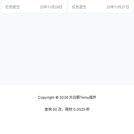
标题要清晰、简洁，并且包含关键
而那些普通的、毫无特色的产品往
红色星空
25年11月29日
红色星空
25年11月27日
字。你可能会问，关键字具体是什
往会被忽视。我之前帮助一个朋友
么？其实就是你觉得顾客会搜索的
的temu店铺，调整了几个产品的标
词。比如说你卖的是保温杯，标题
题和描述，结果访问量在一个月内
里应该包含“保温杯”、“不锈钢”、
涨了80%！ 简短有力的标题：标题
“运动”等词。这样一来，顾客在tem
尽量保持简洁明了，重点突出。 如
u上搜索时，才能更容易找到你。 我
果你的商品是一款多功能厨房刀，
有个朋友，最开始他的产品…
就可以强调“多用途”，类似“…
Copyright © 2026
大白鹅Temu插件
查询 50 次，耗时 0.0525 秒