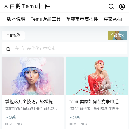
大白鹅Temu插件
版本说明
Temu选品工具
至尊宝电商插件
买家秀拍摄
全部标签
产品优化
掌握这几个技巧，轻松提升
temu卖家如何在竞争中逆
你在temu跨境电商网站的销
袭？你绝对想知道的成功秘
优化你的产品标题 你的产品标题就
优化产品列表，吸引眼球 你也许会
售业绩
像是门牌号，很多人可能一开始就
诀！
想，产品的标题和描述怎么重要？
未分类
未分类
找不到你。想象一下，如果你去逛
我跟你讲，这可是关键中的关键。
街，却发现一个店面没有明显的标
就像逛市场一样，你一眼就能看到
66
0
38
0
识，你会进去吗？大概不会。产品
那些色彩鲜艳、形状独特的商品，