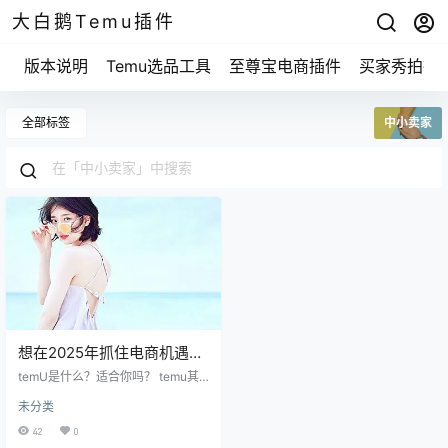
大白鹅Temu插件
版本说明
Temu选品工具
至尊宝电商插件
买家秀拍摄
全部标签
中小卖家
想在2025年抓住电商机遇？
教你轻松入驻temu！
temU是什么？适合你吗？ temu其
实是一个新兴的电商平台，致力于
未分类
打入国际市场，尤其是北美。这里
的商品种类丰富，从家居用品到电
42
0
子产品，应有尽有。对于想要拓展