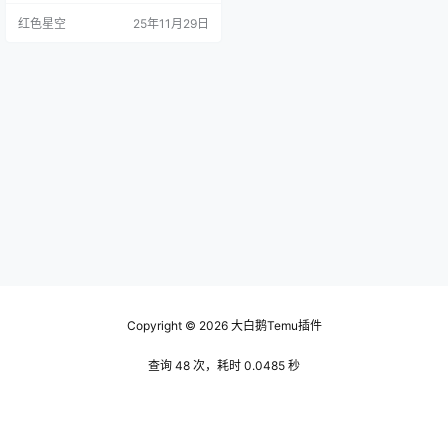
市场的卖家来说，temu真的是一个
红色星空
25年11月29日
值得关注的选择。 我认识一个朋
友，他去年尝试在temu上架产品，
结果短短几个月，销售额就翻了好
几倍！他跟我说，temu的流量和曝
光度真心不错，尤其适合中小卖
家。如果你在找一个机会，不妨认
真考虑一下。 如何入驻…
Copyright © 2026
大白鹅Temu插件
查询 48 次，耗时 0.0485 秒