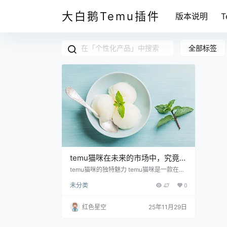
大白鹅Temu插件
版本说明
全部标签
temu猫咪在未来的市场中，究竟能
否成为你的心头好？
temu猫咪的独特魅力 temu猫咪是一款在设
计上很有创意的产品。它不是那种普通的猫
未分类
47
0
咪形象，而是加入了各种可爱的小细节，像
是小帽子、小围巾等，显得特别活泼。这样
的设计不仅可以吸引到爱猫人士的关注，还
红色星空
25年11月29日
能吸引很多喜欢独特风格的人。你想一下，
能把家里装点得那么有趣，还能成为社交话
题，你说它能不火吗？ 而且temu猫咪的功