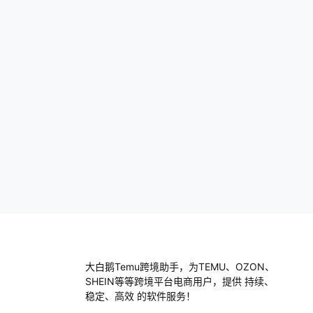
能性也让人眼前一亮。最近我在朋友圈看到
有朋友买了temu猫咪的周边产品，结果在
和朋友…
大白鹅Temu跨境助手，为TEMU、OZON、
SHEIN等等跨境平台电商用户，提供 持续、
稳定、高效 的软件服务！